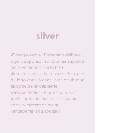
silver
•Flocage visible : Placement visible du
logo du sponsor sur tous les supports
(vélo, vêtements, sacoches)
•Mention dans la web-série : Présence
du logo dans la conclusion de chaque
épisode de la web-série
•Articles dédiés : Publication de 2
posts sponsorisés sur les réseaux
sociaux mettant en avant
l’engagement du sponsor