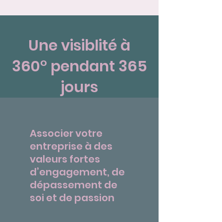
Une visiblité à
360° pendant 365
jours
Associer votre
entreprise à des
valeurs fortes
d’engagement, de
dépassement de
soi et de passion