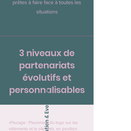
prêtes à faire face à toutes les
situations
3 niveaux de
partenariats
évolutifs et
Activation & Evenements
personnalisables
•Flocage : Placement du logo sur les
vêtements et le site web, en position