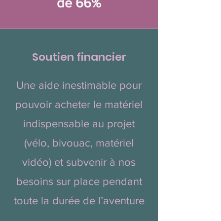
de 66%
Soutien financier
Une aide inestimable pour
pouvoir acheter le matériel
indispensable au projet
(vélo, bivouac, matériel
vidéo) et subvenir à nos
besoins sur place pendant
toute la durée de l’aventure