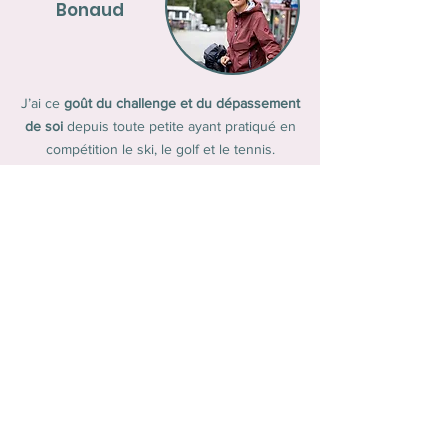
Bonaud
J’ai ce
goût du challenge et du dépassement
de soi
depuis toute petite ayant pratiqué en
compétition le ski, le golf et le tennis.
Aujourd’hui, j’exprime cette envie au travers
des voyages à vélo et des différentes
courses d’ultra cyclisme
auxquelles je
participe (Biking Man, Brevets Audax). Depuis
toujours, j’ai été
inspirée par des athlètes
féminines
(Serena Williams, Lael Wilcox) et j’ai
à cœur d’inspirer d’autres femmes et de leur
donner confiance dans leurs capacités ; j’ai
notamment été
relais de la flamme olympique
aux Jeux de Paris 2024.